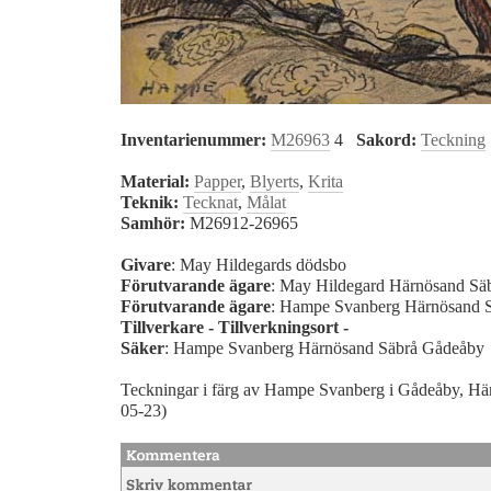
Inventarienummer:
M26963
4
Sakord:
Teckning
Material:
Papper
,
Blyerts
,
Krita
Teknik:
Tecknat
,
Målat
Samhör:
M26912-26965
Givare
: May Hildegards dödsbo
Förutvarande ägare
: May Hildegard Härnösand S
Förutvarande ägare
: Hampe Svanberg Härnösand 
Tillverkare - Tillverkningsort -
Säker
: Hampe Svanberg Härnösand Säbrå Gådeåby
Teckningar i färg av Hampe Svanberg i Gådeåby, Här
05-23)