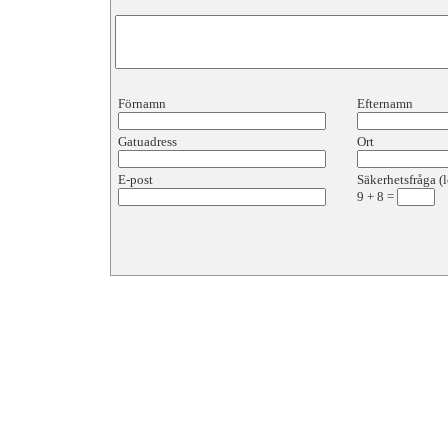
Förnamn
Efternamn
Gatuadress
Ort
E-post
Säkerhetsfråga (l
9
+
8
=