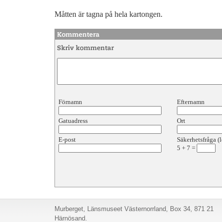
Måtten är tagna på hela kartongen.
Förnamn
Efternamn
Gatuadress
Ort
E-post
Säkerhetsfråga (l
5
+
7
=
Murberget, Länsmuseet Västernorrland, Box 34, 871 21
Härnösand.