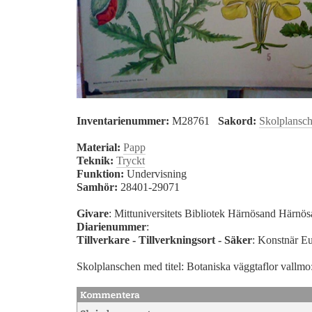
Inventarienummer:
M28761
Sakord:
Skolplansc
Material:
Papp
Teknik:
Tryckt
Funktion:
Undervisning
Samhör:
28401-29071
Givare
: Mittuniversitets Bibliotek Härnösand Härnö
Diarienummer
:
Tillverkare - Tillverkningsort - Säker
: Konstnär 
Skolplanschen med titel: Botaniska väggtaflor vallmo