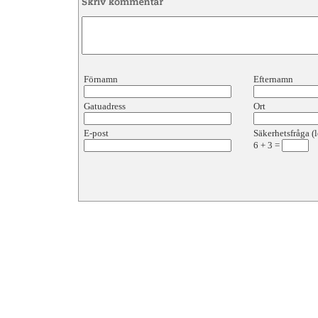
Förnamn
Efternamn
Gatuadress
Ort
E-post
Säkerhetsfråga (l
6
+
3
=