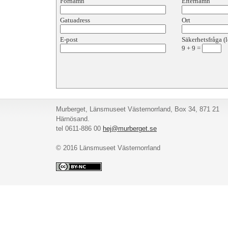
Förnamn
Efternamn
Gatuadress
Ort
E-post
Säkerhetsfråga (l
9
+
9
=
Murberget, Länsmuseet Västernorrland, Box 34, 871 21
Härnösand.
tel 0611-886 00
hej@murberget.se
© 2016 Länsmuseet Västernorrland