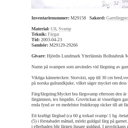
Inventarienummer:
M29158
Sakord:
Garnfärgpr
Material:
Ull
,
Svamp
Teknik:
Färgat
Tid:
2003-04-23
Samhör:
M29129-29266
Givare
: Hjördis Lundmark Ytterlännäs Bollstabruk 
Namn på svampen som användes vid färgning av garn
Viktiga kännetecken: Storväxt, upp till 30 cm bred,ve
på norska gulrandkjuke, vilket säger mycket om dess 
Färg/färgning:Mycket bra färgsvamp eftersom den är e
färgämnen, tex hispidin. Grovtickan är visserligen ga
enda fynd av en medelstor fruktkropp räcker till att fä
Ett kraftigt färgbad (ca 60 g torkad svamp/ 1 hg -beta
(5) i förstabadet måttad, mörkt guldgul färg på garnet
i efterbaden blir färgen ljusare guldgul. I grovtickan