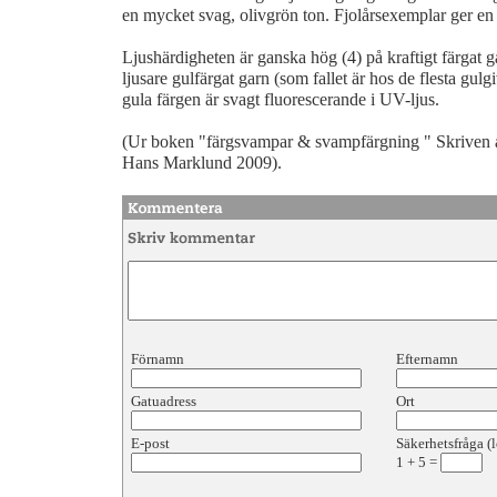
en mycket svag, olivgrön ton. Fjolårsexemplar ger en 
Ljushärdigheten är ganska hög (4) på kraftigt färgat 
ljusare gulfärgat garn (som fallet är hos de flesta gu
gula färgen är svagt fluorescerande i UV-ljus.
(Ur boken "färgsvampar & svampfärgning " Skriven
Hans Marklund 2009).
Förnamn
Efternamn
Gatuadress
Ort
E-post
Säkerhetsfråga (l
1
+
5
=