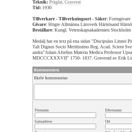
Teknik:
Präglat
,
Graverat
Tid:
1930
Tillverkare - Tillverkningsort - Säker
: Formgivare
Givare
: Högre Allmänna Läroverk Härnösand Härn
Beställare
: Kungl. Vetenskapsakademien Stockholm
Medalj har en text på ena sidan "Discipulus Linnei Pi
Tali Dignus Socio Meritissimo Reg. Acad. Scient
andra"Adam Afselius Materia Medica Professor U
MDCCCXXXVII" 1750- 1837. Graverad av Erik Li
Förnamn
Efternamn
Gatuadress
Ort