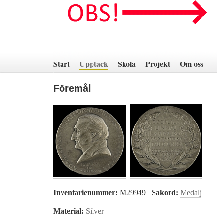
Hoppa
till
innehåll
Start
Upptäck
Skola
Projekt
Om oss
Föremål
Inventarienummer:
M29949
Sakord:
Medalj
Material:
Silver