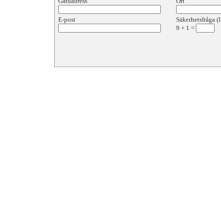
Gatuadress
Ort
E-post
Säkerhetsfråga (l
9
+
1
=