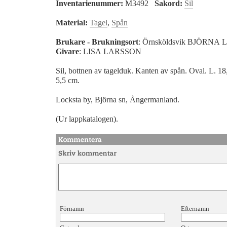
Inventarienummer:
M3492
Sakord:
Sil
Material:
Tagel
,
Spån
Brukare - Brukningsort
: Örnsköldsvik BJÖRN
Givare
: LISA LARSSON
Sil, bottnen av tagelduk. Kanten av spån. Oval. L. 18
5,5 cm.
Locksta by, Björna sn, Ångermanland.
(Ur lappkatalogen).
Förnamn
Efternamn