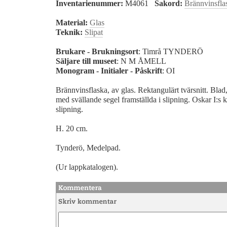
Inventarienummer:
M4061
Sakord:
Brännvinsfla
Material:
Glas
Teknik:
Slipat
Brukare - Brukningsort
: Timrå TYNDERÖ
Säljare till museet
: N M ÅMELL
Monogram - Initialer - Påskrift
: OI
Brännvinsflaska, av glas. Rektangulärt tvärsnitt. Bla
med svällande segel framställda i slipning. Oskar I:s
slipning.
H. 20 cm.
Tynderö, Medelpad.
(Ur lappkatalogen).