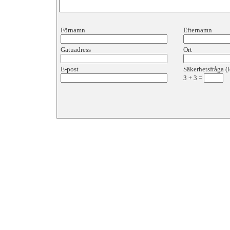
Förnamn
Efternamn
Gatuadress
Ort
E-post
Säkerhetsfråga (l
3
+
3
=