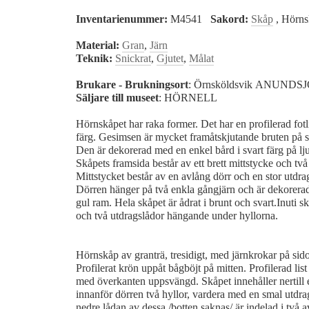
Inventarienummer:
M4541
Sakord:
Skåp
, Hörn
Material:
Gran
,
Järn
Teknik:
Snickrat
,
Gjutet
,
Målat
Brukare - Brukningsort
: Örnsköldsvik ANUN
Säljare till museet
: HÖRNELL
Hörnskåpet har raka former. Det har en profilerad fot
färg. Gesimsen är mycket framåtskjutande bruten på si
Den är dekorerad med en enkel bård i svart färg på lj
Skåpets framsida består av ett brett mittstycke och tv
Mittstycket består av en avlång dörr och en stor utdra
Dörren hänger på två enkla gångjärn och är dekorerad
gul ram. Hela skåpet är ådrat i brunt och svart.Inuti sk
och två utdragslådor hängande under hyllorna.
Hörnskåp av granträ, tresidigt, med järnkrokar på si
Profilerat krön uppåt bågböjt på mitten. Profilerad lis
med överkanten uppsvängd. Skåpet innehåller nertill 
innanför dörren två hyllor, vardera med en smal utdra
nedre lådan av dessa /botten saknas/ är indelad i två 