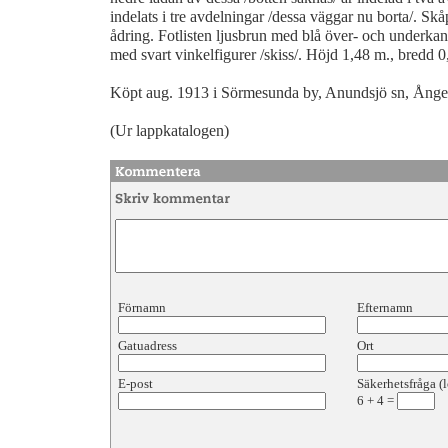
indelats i tre avdelningar /dessa väggar nu borta/. Sk
ådring. Fotlisten ljusbrun med blå över- och underkan
med svart vinkelfigurer /skiss/. Höjd 1,48 m., bredd 
Köpt aug. 1913 i Sörmesunda by, Anundsjö sn, Ång
(Ur lappkatalogen)
Förnamn
Efternamn
Gatuadress
Ort
E-post
Säkerhetsfråga (l
6
+
4
=