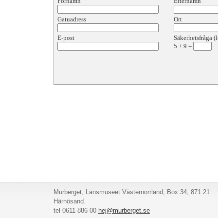
Förnamn
Efternamn
Gatuadress
Ort
E-post
Säkerhetsfråga (l
5
+
9
=
Murberget, Länsmuseet Västernorrland, Box 34, 871 21
Härnösand.
tel 0611-886 00
hej@murberget.se