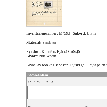
Inventarienummer:
M4593
Sakord:
Bryne
Material:
Sandsten
Fyndort
: Kramfors Bjärtrå Grössjö
Givare
: Nils Wedin
Bryne, av rödaktig sandsten. Fyrsidigt. Slipyta på en 