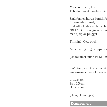
Material:
Furu
,
Trä
Teknik:
Snidat
,
Snickrat
,
Gra
Smörformen har en konisk fo
formen odekorerad,
invändigt är den snidad och 
"BLD". Botten är graverad m
med hjälp av pluggar.
Tillstånd: Gott skick.
Anmärkning: Ingen uppgift o
(Ur dokumentation av KF 19
Smörform, av trä. Kvadratisk
växtornament samt bokstäver
L. 19,5 cm.
Br. 19,5 cm.
H. 19,5 cm.
(Ur lappkatalogen).