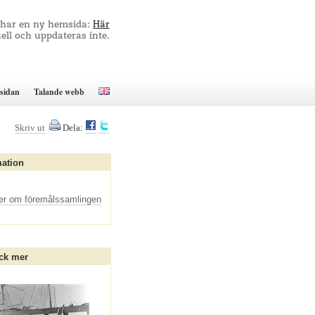
 har en ny hemsida:
Här
ell och uppdateras inte.
sidan
Talande webb
Skriv ut
Dela:
mation
er om föremålssamlingen
ck mer