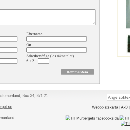
Efternamn
Ort
Säkerhetsfråga (lös räknetalet)
6
+
2
=
ternorrland, Box 34, 871 21
rget.se
Webbplatskarta
|
A-Ö
norrland