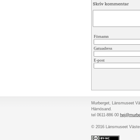
Förnamn
Gatuadress
E-post
Murberget, Länsmuseet Väs
Härnösand.
tel 0611-886 00
hej@murbe
© 2016 Länsmuseet Väster