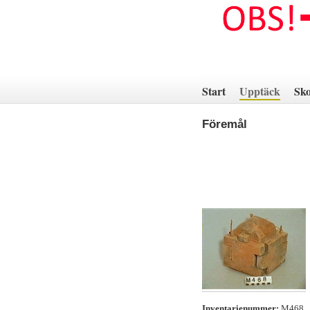
Hoppa
till
innehåll
Start
Upptäck
Sko
Föremål
Inventarienummer:
M468