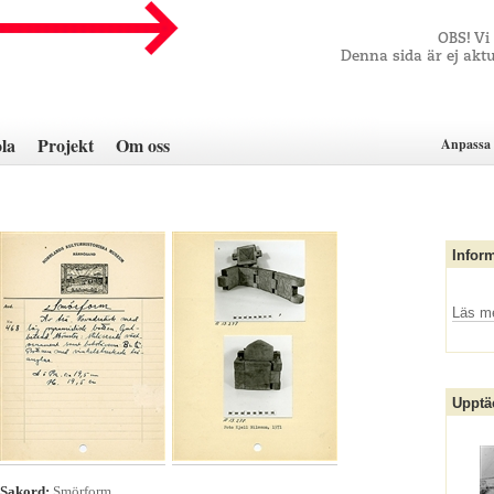
OBS! Vi
Denna sida är ej aktu
la
Projekt
Om oss
Anpassa 
Infor
Läs m
Upptä
Sakord:
Smörform