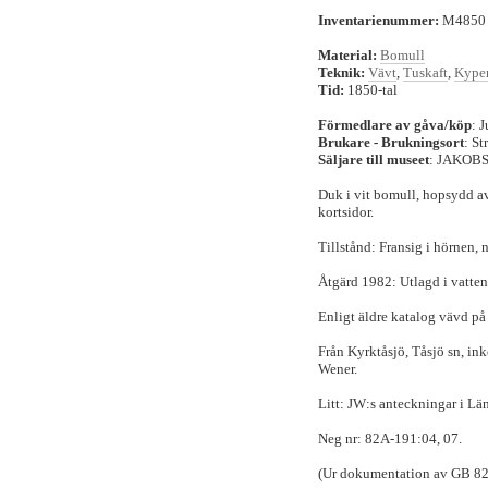
Inventarienummer:
M485
Material:
Bomull
Teknik:
Vävt
,
Tuskaft
,
Kyper
Tid:
1850-tal
Förmedlare av gåva/köp
: 
Brukare - Brukningsort
: S
Säljare till museet
: JAKOB
Duk i vit bomull, hopsydd av
kortsidor.
Tillstånd: Fransig i hörnen, 
Åtgärd 1982: Utlagd i vatten
Enligt äldre katalog vävd på
Från Kyrktåsjö, Tåsjö sn, in
Wener.
Litt: JW:s anteckningar i Län
Neg nr: 82A-191:04, 07.
(Ur dokumentation av GB 82