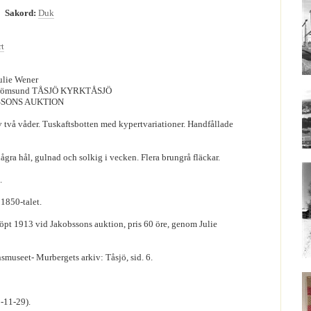
0
Sakord:
Duk
t
Julie Wener
trömsund TÅSJÖ KYRKTÅSJÖ
SSONS AUKTION
 två våder. Tuskaftsbotten med kypertvariationer. Handfållade
några hål, gulnad och solkig i vecken. Flera brungrå fläckar.
.
 1850-talet.
köpt 1913 vid Jakobssons auktion, pris 60 öre, genom Julie
smuseet- Murbergets arkiv: Tåsjö, sid. 6.
-11-29).