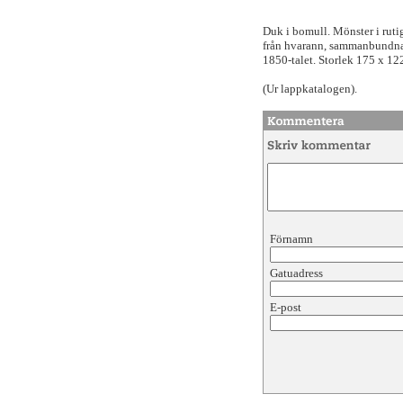
Duk i bomull. Mönster i rutig
från hvarann, sammanbundna 
1850-talet. Storlek 175 x 12
(Ur lappkatalogen).
Förnamn
Gatuadress
E-post