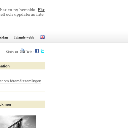
 har en ny hemsida:
Här
ell och uppdateras inte.
sidan
Talande webb
Skriv ut
Dela:
mation
er om föremålssamlingen
ck mer