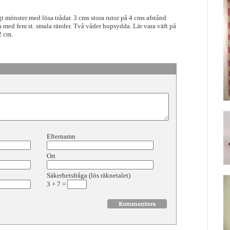
t mönster med lösa trådar. 3 cms stora rutor på 4 cms afstånd
med fem st. smala ränder. Två våder hopsydda. Lär vara väft på
2 cm.
Efternamn
Ort
Säkerhetsfråga (lös räknetalet)
3
+
7
=