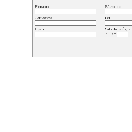
Förnamn
Efternamn
Gatuadress
Ort
E-post
Säkerhetsfråga (l
7
+
3
=