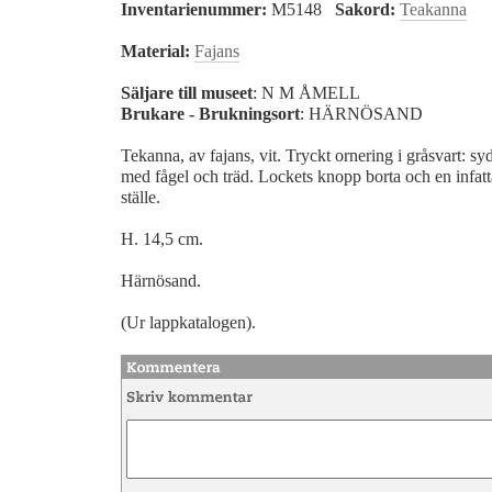
Inventarienummer:
M5148
Sakord:
Teakanna
Material:
Fajans
Säljare till museet
: N M ÅMELL
Brukare - Brukningsort
: HÄRNÖSAND
Tekanna, av fajans, vit. Tryckt ornering i gråsvart: s
med fågel och träd. Lockets knopp borta och en infatta
ställe.
H. 14,5 cm.
Härnösand.
(Ur lappkatalogen).