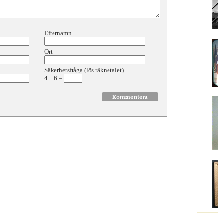
Efternamn
Ort
Säkerhetsfråga (lös räknetalet)
4
+
6
=