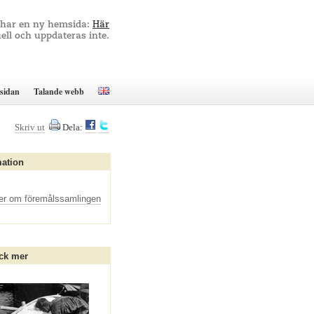
 har en ny hemsida:
Här
ell och uppdateras inte.
sidan
Talande webb
Skriv ut
Dela:
mation
er om föremålssamlingen
ck mer