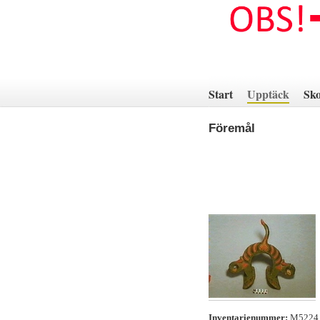
Hoppa
till
innehåll
Start
Upptäck
Sko
Föremål
Inventarienummer:
M522