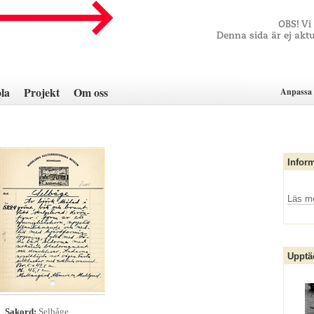
OBS! Vi
Denna sida är ej aktu
la
Projekt
Om oss
Anpassa 
Infor
Läs m
Upptä
4
Sakord:
Selbåge