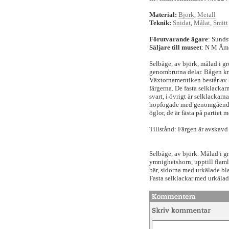
Material:
Björk
,
Metall
Teknik:
Snidat
,
Målat
,
Smitt
Förutvarande ägare
: Sund
Säljare till museet
: N M Åm
Selbåge, av björk, målad i grö
genombrutna delar. Bågen kr
Växtornamentiken består av bä
färgerna. De fasta selklackar
svart, i övrigt är selklackarn
hopfogade med genomgående t
öglor, de är fästa på partiet 
Tillstånd: Färgen är avskavd 
Selbåge, av björk. Målad i gr
ymnighetshorn, upptill flam
bär, sidorna med urkälade b
Fasta selklackar med urkälad