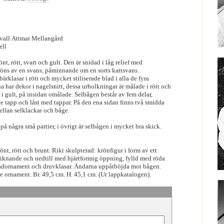
svall Attmar Mellangård
ell
nt, rött, svart och gult. Den är snidad i låg relief med
öns av en svans, påminnande om en sorts kattsvans.
rklasar i rött och mycket stiliserade blad i alla de fyra
na har dekor i nagelsnitt, dessa urholkningar är målade i rött och
a i gult, på insidan omålade. Selbågen består av fem delar,
app och låst med tappar. På den ena sidan finns två smidda
mellan selklackar och båge.
på några små partier, i övrigt är selbågen i mycket bra skick.
önt, rött och brunt. Rikt skulpterad: krönfigur i form av ett
liknande och nedtill med hjärtformig öppning, fylld med röda
ladornament och druvklasar. Ändarna uppåtböjda mot bågen.
e ornament. Br. 49,5 cm. H. 45,1 cm. (Ur lappkatalogen).