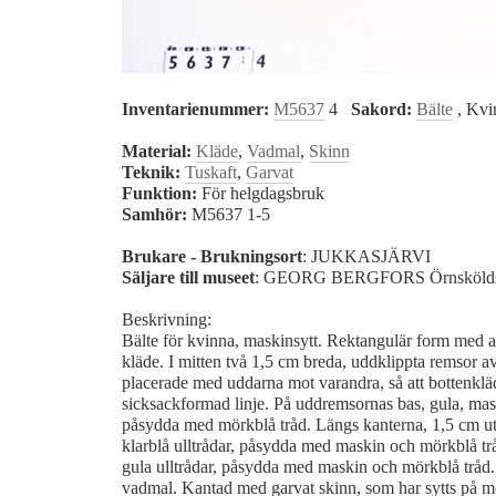
Inventarienummer:
M5637
4
Sakord:
Bälte
, Kvi
Material:
Kläde
,
Vadmal
,
Skinn
Teknik:
Tuskaft
,
Garvat
Funktion:
För helgdagsbruk
Samhör:
M5637 1-5
Brukare - Brukningsort
: JUKKASJÄRVI
Säljare till museet
: GEORG BERGFORS Örnskölds
Beskrivning:
Bälte för kvinna, maskinsytt. Rektangulär form med 
kläde. I mitten två 1,5 cm breda, uddklippta remsor a
placerade med uddarna mot varandra, så att bottenkläd
sicksackformad linje. På uddremsornas bas, gula, ma
påsydda med mörkblå tråd. Längs kanterna, 1,5 cm ut
klarblå ulltrådar, påsydda med maskin och mörkblå trå
gula ulltrådar, påsydda med maskin och mörkblå tråd
vadmal. Kantad med garvat skinn, som har sytts på 