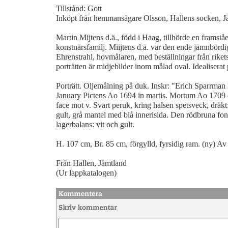
Tillstånd: Gott
Inköpt från hemmansägare Olsson, Hallens socken, J
Martin Mijtens d.ä., född i Haag, tillhörde en framst
konstnärsfamilj. Miijtens d.ä. var den ende jämnbördi
Ehrenstrahl, hovmålaren, med beställningar från rikets
porträtten är midjebilder inom målad oval. Idealiserat 
Porträtt. Oljemålning på duk. Inskr: "Erich Sparrman
January Pictens Ao 1694 in martis. Mortum Ao 1709 d
face mot v. Svart peruk, kring halsen spetsveck, dräkt
gult, grå mantel med blå innerisida. Den rödbruna fo
lagerbalans: vit och gult.
H. 107 cm, Br. 85 cm, förgylld, fyrsidig ram. (ny) Av
Från Hallen, Jämtland
(Ur lappkatalogen)