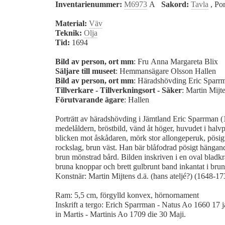
Inventarienummer:
M6973
A
Sakord:
Tavla
, Por
Material:
Väv
Teknik:
Olja
Tid:
1694
Bild av person, ort mm
: Fru Anna Margareta Blix
Säljare till museet
: Hemmansägare Olsson Hallen
Bild av person, ort mm
: Häradshövding Eric Spar
Tillverkare - Tillverkningsort - Säker
: Martin Mijt
Förutvarande ägare
: Hallen
Porträtt av häradshövding i Jämtland Eric Sparrman (
medelåldern, bröstbild, vänd åt höger, huvudet i halvpr
blicken mot åskådaren, mörk stor allongeperuk, pösigt 
rockslag, brun väst. Han bär blåfodrad pösigt hänga
brun mönstrad bård. Bilden inskriven i en oval bladkr
bruna knoppar och brett gulbrunt band inkantat i brun
Konstnär: Martin Mijtens d.ä. (hans ateljé?) (1648-17
Ram: 5,5 cm, förgylld konvex, hörnornament
Inskrift a tergo: Erich Sparrman - Natus Ao 1660 17 
in Martis - Martinis Ao 1709 die 30 Maji.