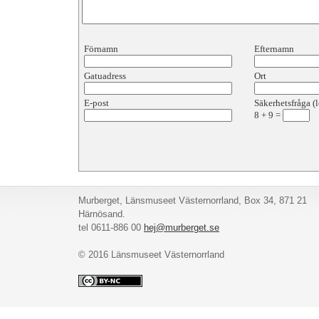
Förnamn
Efternamn
Gatuadress
Ort
E-post
Säkerhetsfråga (l
8
+
9
=
Murberget, Länsmuseet Västernorrland, Box 34, 871 21
Härnösand.
tel 0611-886 00
hej@murberget.se
© 2016 Länsmuseet Västernorrland