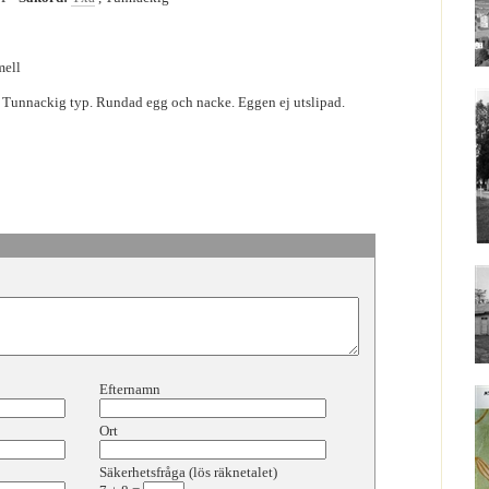
mell
. Tunnackig typ. Rundad egg och nacke. Eggen ej utslipad.
Efternamn
Ort
Säkerhetsfråga (lös räknetalet)