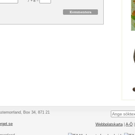
7
+
8
=
ternorrland, Box 34, 871 21
rget.se
Webbplatskarta
|
A-Ö