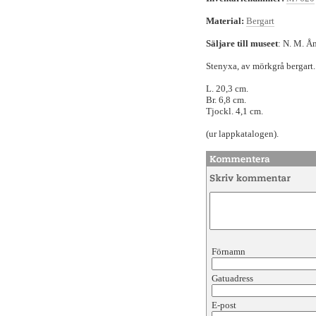
Material:
Bergart
Säljare till museet
: N. M. Å
Stenyxa, av mörkgrå bergart
L. 20,3 cm.
Br. 6,8 cm.
Tjockl. 4,1 cm.
(ur lappkatalogen).
Förnamn
Gatuadress
E-post