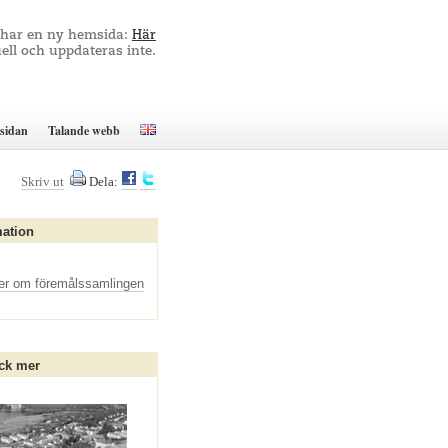
 har en ny hemsida:
Här
ell och uppdateras inte.
sidan
Talande webb
Skriv ut
Dela:
mation
er om föremålssamlingen
ck mer