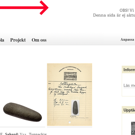
OBS! Vi
Denna sida är ej aktu
la
Projekt
Om oss
Anpassa 
Infor
Läs m
Upptä
F
Sakord:
Yxa
, Tunnackig