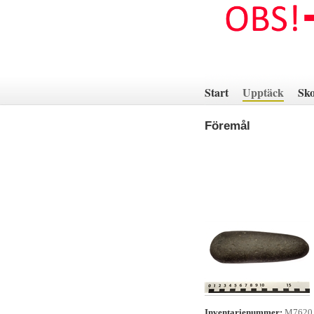
Hoppa
till
innehåll
Start
Upptäck
Sko
Föremål
Inventarienummer:
M7620