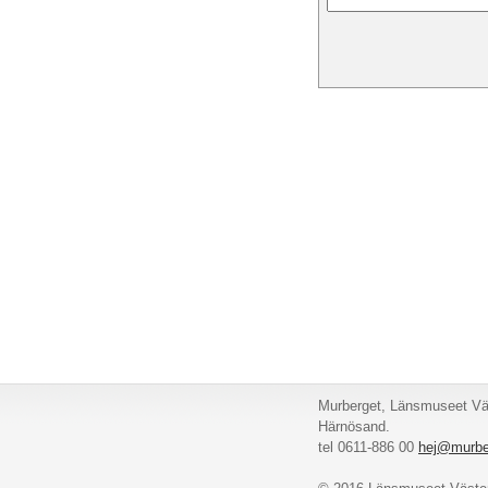
Murberget, Länsmuseet Väs
Härnösand.
tel 0611-886 00
hej@murbe