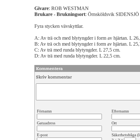
Givare
: ROB WESTMAN
Brukare - Brukningsort
: Örnsköldsvik SIDENS
Fyra stycken vävskyttlar.
A: Av trä och med blytyngder i form av hjärtan. L 26
B: Av trä och med blytyngder i form av hjärtan. L 25
C: Av trä med runda blytyngder. L 27,5 cm.
D: Av trä med runda blytyngder. L 22,5 cm.
Förnamn
Efternamn
Gatuadress
Ort
E-post
Säkerhetsfråga (l