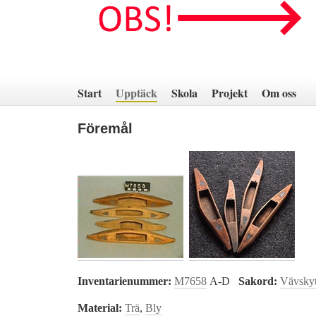
Hoppa
till
innehåll
Start
Upptäck
Skola
Projekt
Om oss
Föremål
Inventarienummer:
M7658
A-D
Sakord:
Vävskyt
Material:
Trä
,
Bly