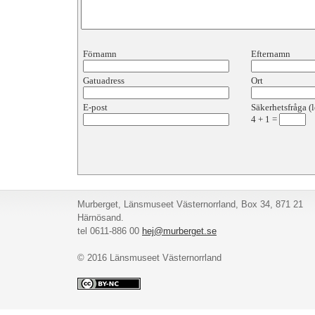
Förnamn
Efternamn
Gatuadress
Ort
E-post
Säkerhetsfråga (l
4
+
1
=
Murberget, Länsmuseet Västernorrland, Box 34, 871 21
Härnösand.
tel 0611-886 00
hej@murberget.se
© 2016 Länsmuseet Västernorrland