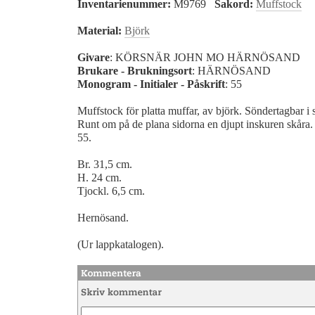
Inventarienummer:
M9769
Sakord:
Muffstock
Material:
Björk
Givare
: KÖRSNÄR JOHN MO HÄRNÖSAND
Brukare - Brukningsort
: HÄRNÖSAND
Monogram - Initialer - Påskrift
: 55
Muffstock för platta muffar, av björk. Söndertagbar i 
Runt om på de plana sidorna en djupt inskuren skåra.
55.
Br. 31,5 cm.
H. 24 cm.
Tjockl. 6,5 cm.
Hernösand.
(Ur lappkatalogen).