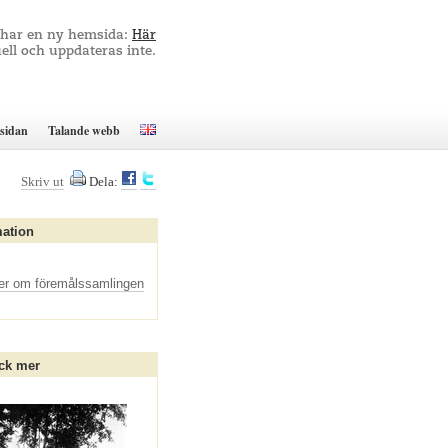
 har en ny hemsida:
Här
ell och uppdateras inte.
sidan
Talande webb
Skriv ut
Dela:
mation
er om föremålssamlingen
ck mer