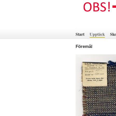
Hoppa
till
innehåll
Start
Upptäck
Sko
Föremål