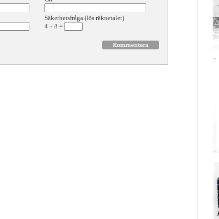
Säkerhetsfråga (lös räknetalet)
4
+
8
=