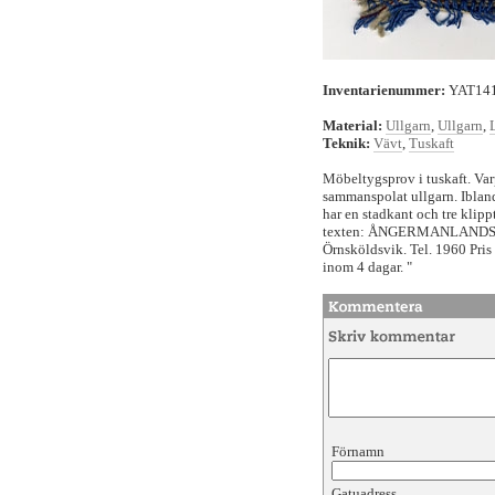
Inventarienummer:
YAT14
Material:
Ullgarn
,
Ullgarn
,
Teknik:
Vävt
,
Tuskaft
Möbeltygsprov i tuskaft. Varp
sammanspolat ullgarn. Ibland
har en stadkant och tre klipp
texten: ÅNGERMANLANDS 
Örnsköldsvik. Tel. 1960 Pris
inom 4 dagar. "
Förnamn
Gatuadress