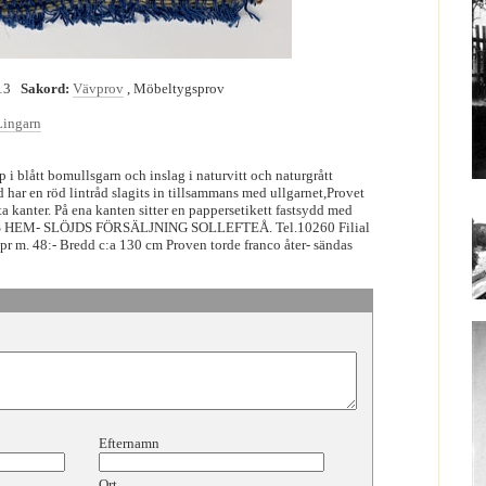
13
Sakord:
Vävprov
, Möbeltygsprov
Lingarn
 i blått bomullsgarn och inslag i naturvitt och naturgrått
 har en röd lintråd slagits in tillsammans med ullgarnet,Provet
ta kanter. På ena kanten sitter en pappersetikett fastsydd med
HEM- SLÖJDS FÖRSÄLJNING SOLLEFTEÅ. Tel.10260 Filial
 pr m. 48:- Bredd c:a 130 cm Proven torde franco åter- sändas
Efternamn
Ort