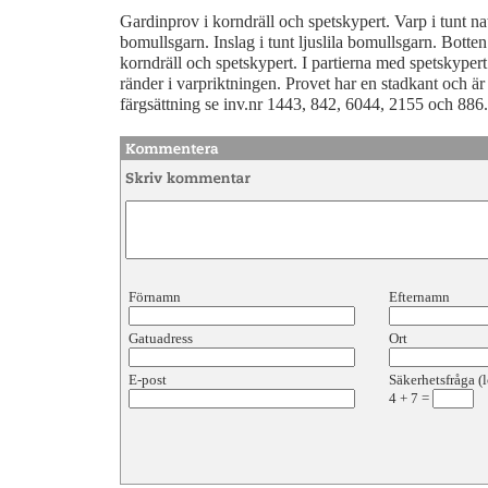
Gardinprov i korndräll och spetskypert. Varp i tunt nat
bomullsgarn. Inslag i tunt ljuslila bomullsgarn. Bott
korndräll och spetskypert. I partierna med spetskypert
ränder i varpriktningen. Provet har en stadkant och är
färgsättning se inv.nr 1443, 842, 6044, 2155 och 886.
Förnamn
Efternamn
Gatuadress
Ort
E-post
Säkerhetsfråga (l
4
+
7
=