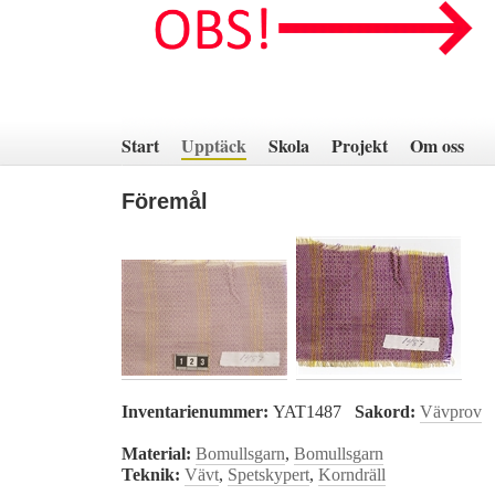
Hoppa
till
innehåll
Start
Upptäck
Skola
Projekt
Om oss
Föremål
Inventarienummer:
YAT1487
Sakord:
Vävprov
Material:
Bomullsgarn
,
Bomullsgarn
Teknik:
Vävt
,
Spetskypert
,
Korndräll