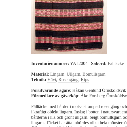
Inventarienummer:
YAT2004
Sakord:
Fälltäcke
Material:
Lingarn
,
Ullgarn
,
Bomullsgarn
Teknik:
Vävt
,
Rosengång
,
Rips
Förutvarande ägare
: Håkan Genlund Örnsköldsvi
Förmedlare av gåva/köp
: Åke Forsberg Örnskölds
Fälltäcke med bårder i motsatstrampad rosengång och b
i kraftigt oblekt lingarn. Inslag i botten i natursvart en
bårderna i lila och grönt ullgarn, beigt bomullsgarn o
lingarn. Täcket har åtta inbördes olika hela mönsterbå