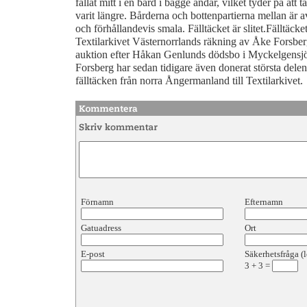
fållat mitt i en bård i bägge ändar, vilket tyder på att 
varit längre. Bårderna och bottenpartierna mellan är
och förhållandevis smala. Fälltäcket är slitet.Fälltäcket
Textilarkivet Västernorrlands räkning av Åke Forsber
auktion efter Håkan Genlunds dödsbo i Myckelgensj
Forsberg har sedan tidigare även donerat största delen
fälltäcken från norra Ångermanland till Textilarkivet.
Förnamn
Efternamn
Gatuadress
Ort
E-post
Säkerhetsfråga (l
3
+
3
=