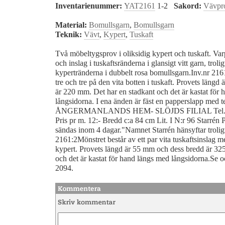
Inventarienummer:
YAT2161
1-2
Sakord:
Vävpr
Material:
Bomullsgarn
,
Bomullsgarn
Teknik:
Vävt
,
Kypert
,
Tuskaft
Två möbeltygsprov i oliksidig kypert och tuskaft. Var
och inslag i tuskaftsränderna i glansigt vitt garn, troli
kypertränderna i dubbelt rosa bomullsgarn.Inv.nr 216
tre och tre på den vita botten i tuskaft. Provets läng
är 220 mm. Det har en stadkant och det är kastat för
långsidorna. I ena änden är fäst en papperslapp med 
ÅNGERMANLANDS HEM- SLÖJDS FILIAL Tel
Pris pr m. 12:- Bredd c:a 84 cm Lit. I N:r 96 Starrén 
sändas inom 4 dagar."Namnet Starrén hänsyftar trolig
2161:2Mönstret består av ett par vita tuskaftsinslag m
kypert. Provets längd är 55 mm och dess bredd är 32
och det är kastat för hand längs med långsidorna.Se 
2094.