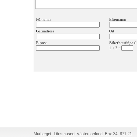
Förnamn
Efternamn
Gatuadress
Ort
E-post
Säkerhetsfråga (l
1
+
3
=
Murberget, Länsmuseet Västernorrland, Box 34, 871 21