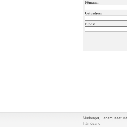
Förnamn
Gatuadress
E-post
Murberget, Länsmuseet Väs
Härnösand.