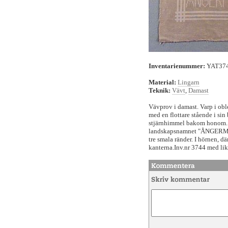
Inventarienummer:
YAT37
Material:
Lingarn
Teknik:
Vävt
,
Damast
Vävprov i damast. Varp i oble
med en flottare stående i si
stjärnhimmel bakom honom. U
landskapsnamnet "ÅNGERMAN
tre smala ränder. I hörnen, dä
kanterna.Inv.nr 3744 med li