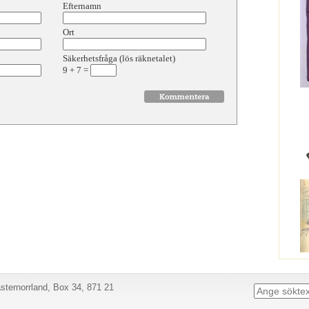
Efternamn
Ort
Säkerhetsfråga (lös räknetalet)
9
+
7
=
ternorrland, Box 34, 871 21