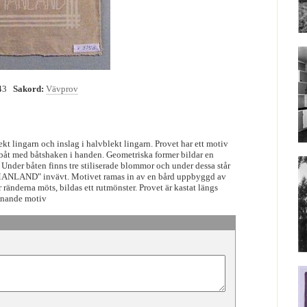
43
Sakord:
Vävprov
kt lingarn och inslag i halvblekt lingarn. Provet har ett motiv
n båt med båtshaken i handen. Geometriska former bildar en
nder båten finns tre stiliserade blommor och under dessa står
LAND" invävt. Motivet ramas in av en bård uppbyggd av
r ränderna möts, bildas ett rutmönster. Provet är kastat längs
knande motiv