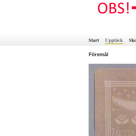
Hoppa
till
innehåll
Start
Upptäck
Sko
Föremål