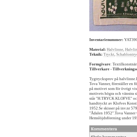
Inventarienummer:
YAT39
Material:
Halvlinne
,
Halvli
Teknik:
Tryckt
,
Schablontry
Formgivare
: Textilkonstnä
Tillverkare - Tillverknings
Tygtrycksprov på halvlinne.
Tova Vanner, föreställer en 
på motivet som för övrigt vi
motivets högra och vänstra s
står "H.TRYCK KLOFVE" och 
handtryckt av Klofves Kons
1952.Se skisser på inv.nr 57
"Ådalen 1952".Tova Vanner v
Hemslöjdsförening under 195