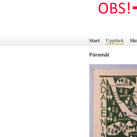
Hoppa
till
innehåll
Start
Upptäck
Sko
Föremål