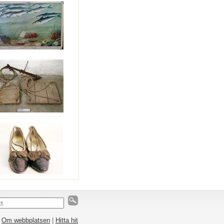
|
Om webbplatsen
|
Hitta hit