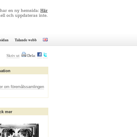
 har en ny hemsida:
Här
ell och uppdateras inte.
sidan
Talande webb
Skriv ut
Dela:
mation
er om föremålssamlingen
ck mer