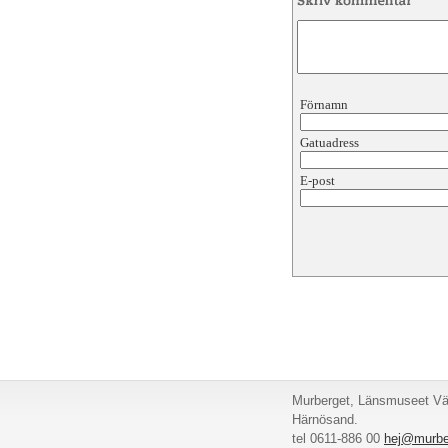
Förnamn
Gatuadress
E-post
Murberget, Länsmuseet Väs
Härnösand.
tel 0611-886 00
hej@murbe