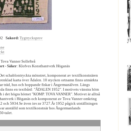
02
Sakord:
Tygtrycksprov
nne
ckt
r Tova Vanner Sollefteå
ort - Säker
: Klofves Konsthantverk Höganäs
Det schablontryckta mönstret, komponerat av textilkonstnären
förenklad karta över Ådalen. 10 stycken ortnamn finns utmärkta
sar träd, hus och hoppande fiskar i Ångermanälven. Längs
ida finns en textbård: "ÅDALEN 1952". I motivets vänstra hörn
i det högra hörnet "KOMP. TOVA VANNER". Motivet är alltså
thantverk i Höganäs och komponerat av Tova Vanner omkring
92 och 5934.Se även inv.nr 3727.År 1952 pågick utställningen
ar anställd som textilkonstnär hos Ångermanlands
0-talet.