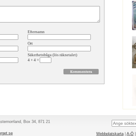
Efternamn
Ort
Säkerhetsfråga (lös räknetalet)
4
+
4
=
ternorrland, Box 34, 871 21
rget.se
Webbplatskarta
|
A-Ö