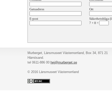
Gatuadress
Ort
E-post
Säkerhetsfråga (l
7
+
8
=
Murberget, Länsmuseet Västernorrland, Box 34, 871 21
Härnösand.
tel 0611-886 00
hej@murberget.se
© 2016 Länsmuseet Västernorrland