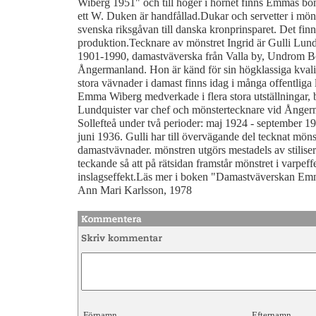
Wiberg 1951" och till höger i hörnet finns Emmas bo
ett W. Duken är handfållad.Dukar och servetter i möns
svenska riksgåvan till danska kronprinsparet. Det finn
produktion.Tecknare av mönstret Ingrid är Gulli Lu
1901-1990, damastväverska från Valla by, Undrom Bo
Ångermanland. Hon är känd för sin högklassiga kval
stora vävnader i damast finns idag i många offentliga l
Emma Wiberg medverkade i flera stora utställningar, 
Lundquister var chef och mönstertecknare vid Ånger
Sollefteå under två perioder: maj 1924 - september 
juni 1936. Gulli har till övervägande del tecknat mön
damastvävnader. mönstren utgörs mestadels av stilis
teckande så att på rätsidan framstår mönstret i varpeff
inslagseffekt.Läs mer i boken "Damastväverskan E
Ann Mari Karlsson, 1978
Förnamn
Efternamn