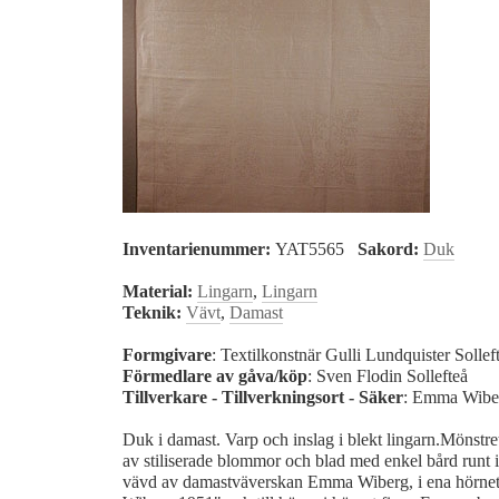
Inventarienummer:
YAT5565
Sakord:
Duk
Material:
Lingarn
,
Lingarn
Teknik:
Vävt
,
Damast
Formgivare
: Textilkonstnär Gulli Lundquister Solle
Förmedlare av gåva/köp
: Sven Flodin Sollefteå
Tillverkare - Tillverkningsort - Säker
: Emma Wiber
Duk i damast. Varp och inslag i blekt lingarn.Mönstret
av stiliserade blommor och blad med enkel bård runt 
vävd av damastväverskan Emma Wiberg, i ena hörnet