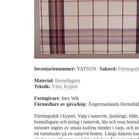
Inventarienummer:
YAT5570
Sakord:
Förningsd
Material:
Bomullsgarn
Teknik:
Vävt
,
Kypert
Formgivare
: Inez Wik
Förmedlare av gåva/köp
: Ångermanlands Hemslöj
Förningsduk i kypert. Varp i naturvitt, ljusbeige, blått, l
bomullsgarn och inslag i naturvitt, lila och rosa bom
mönster utgörs av smala kulörta rämder i varp- och in
ett rutmönster på en naturvit botten. Längs dukens kan