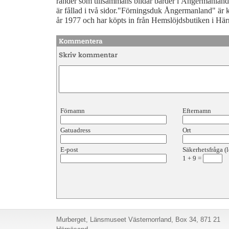
ränder som tillsammans bildar bårder i Ångermanland
är fållad i två sidor."Förningsduk Ångermanland" ä
år 1977 och har köpts in från Hemslöjdsbutiken i Hä
Förnamn
Efternamn
Gatuadress
Ort
E-post
Säkerhetsfråga (l
1
+
9
=
Murberget, Länsmuseet Västernorrland, Box 34, 871 21