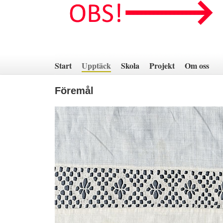
Hoppa
till
innehåll
Start
Upptäck
Skola
Projekt
Om oss
Föremål