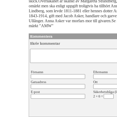
skick.Överlakanet är skänkt av Margareta Strandberg
omärkt men ska enligt uppgift troligtvis ha tillhört An
Lindberg, som levde 1811-1881 eller hennes dotter 
1843-1914, gift med Jacob Asker, handlare och garve
Ullånger. Anna Asker var morfars mor till givaren.Se
märkt "AMW"
Förnamn
Efternamn
Gatuadress
Ort
E-post
Säkerhetsfråga (l
2
+
6
=