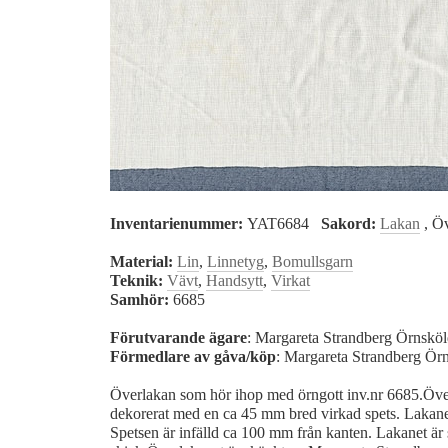
Inventarienummer:
YAT6684
Sakord:
Lakan
, Ö
Material:
Lin
,
Linnetyg
,
Bomullsgarn
Teknik:
Vävt
,
Handsytt
,
Virkat
Samhör:
6685
Förutvarande ägare
: Margareta Strandberg Örnskö
Förmedlare av gåva/köp
: Margareta Strandberg Ör
Överlakan som hör ihop med örngott inv.nr 6685.Överl
dekorerat med en ca 45 mm bred virkad spets. Lakanet
Spetsen är infälld ca 100 mm från kanten. Lakanet är s