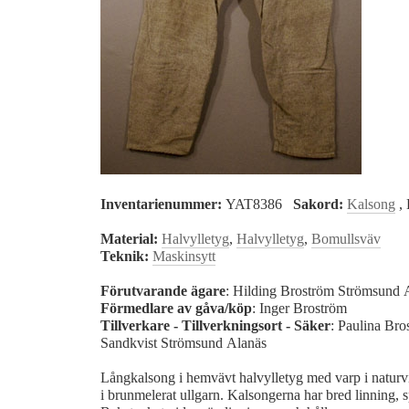
Inventarienummer:
YAT8386
Sakord:
Kalsong
,
Material:
Halvylletyg
,
Halvylletyg
,
Bomullsväv
Teknik:
Maskinsytt
Förutvarande ägare
: Hilding Broström Strömsund
Förmedlare av gåva/köp
: Inger Broström
Tillverkare - Tillverkningsort - Säker
: Paulina Bro
Sandkvist Strömsund Alanäs
Långkalsong i hemvävt halvylletyg med varp i naturvi
i brunmelerat ullgarn. Kalsongerna har bred linning, 