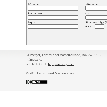
Förnamn
Efternamn
Gatuadress
Ort
E-post
Säkerhetsfråga (l
9
+
4
=
Murberget, Länsmuseet Västernorrland, Box 34, 871 21
Härnösand.
tel 0611-886 00
hej@murberget.se
© 2016 Länsmuseet Västernorrland