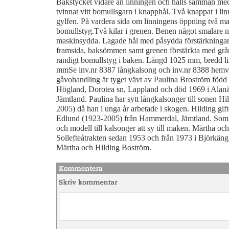
Bakstycket vidare än linningen och hålls samman me
tvinnat vitt bomullsgarn i knapphål. Två knappar i lin
gylfen. På vardera sida om linningens öppning två ma
bomullstyg.Två kilar i grenen. Benen något smalare n
maskinsydda. Lagade hål med påsydda förstärkningar
framsida, baksömmen samt grenen förstärkta med gråm
randigt bomullstyg i baken. Längd 1025 mm, bredd l
mmSe inv.nr 8387 långkalsong och inv.nr 8388 hemvä
gåvohandling är tyget vävt av Paulina Broström född 
Högland, Dorotea sn, Lappland och död 1969 i Alanä
Jämtland. Paulina har sytt långkalsonger till sonen H
2005) då han i unga år arbetade i skogen. Hilding gi
Edlund (1923-2005) från Hammerdal, Jämtland. Som n
och modell till kalsonger att sy till maken. Märtha oc
Sollefteåtrakten sedan 1953 och från 1973 i Björkäng. 
Märtha och Hilding Boström.