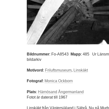
Bildnummer
:
Fo-A8543
Mapp
: 485
Ur Länsm
bildarkiv
Motivord
:
Friluftsmuseum
,
Linskäkt
Fotograf
:
Monica Ockborn
Plats
:
Härnösand
Ångermanland
Fotot är daterat till 1967
Linskäkt från Västersjäland i Säbrå. Nu på Murb