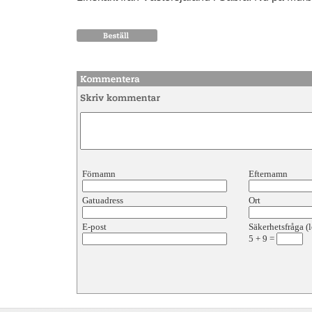
Förnamn
Efternamn
Gatuadress
Ort
E-post
Säkerhetsfråga (l
5
+
9
=