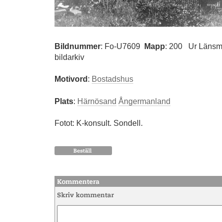
Bildnummer
:
Fo-U7609
Mapp
: 200
Ur Länsm
bildarkiv
Motivord
:
Bostadshus
Plats
:
Härnösand
Ångermanland
Fotot: K-konsult. Sondell.