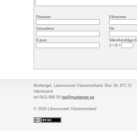
Förnamn
Efternamn
Gatuadress
Ort
E-post
Säkerhetsfråga (l
2
+
6
=
Murberget, Länsmuseet Västernorrland, Box 34, 871 21
Härnösand.
tel 0611-886 00
hej@murberget.se
© 2016 Länsmuseet Västernorrland