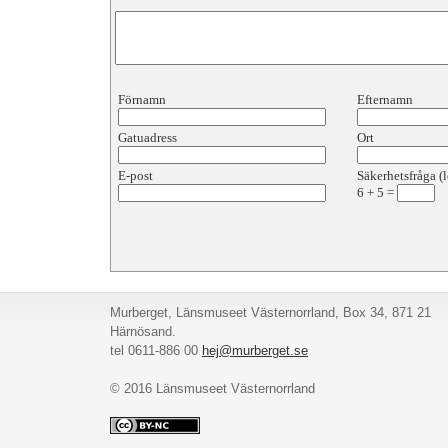
Förnamn
Efternamn
Gatuadress
Ort
E-post
Säkerhetsfråga (l
6
+
5
=
Murberget, Länsmuseet Västernorrland, Box 34, 871 21
Härnösand.
tel 0611-886 00
hej@murberget.se
© 2016 Länsmuseet Västernorrland