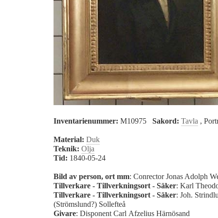
Inventarienummer:
M10975
Sakord:
Tavla
, Port
Material:
Duk
Teknik:
Olja
Tid:
1840-05-24
Bild av person, ort mm
: Conrector Jonas Adolph 
Tillverkare - Tillverkningsort - Säker
: Karl Theod
Tillverkare - Tillverkningsort - Säker
: Joh. Strindl
(Strömslund?) Sollefteå
Givare
: Disponent Carl Afzelius Härnösand