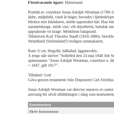
Förutvarande ägare
: Härnösand
Porträtt av conrektor Jonas Adolph Westman (1789-
äldre, midjebild, vänd åt höger, huvudet i fjärdedelspr
blicken mot åskådaren, mörkt uppstruket hår. Han b
sammetskrage, mörk väst, vitt skjortbröst, halsduk me
uppstående vit krage. Mörkbrun bakgrund.
Tillskriven Karl Theodor Staaff (1816-1880), Stockh
Strindlund (Strömslund?) troligen rammakaren.
Ram: 6 cm, förgylld, hålkälad, äggstavsfris.
A tergo står skrivet "Sollefteå den 24 maj 1840 Joh S
spännramen "Jonas Adolph Westman, conrektor o. dir
+ 1847, gift 1817".
Tillstånd: Gott
Gåva genom testamente från Disponent Carl Afzelius
Jonas Adolph Westman var director musices et cantor
ansvarig för såväl utbildningen i sång som instrument