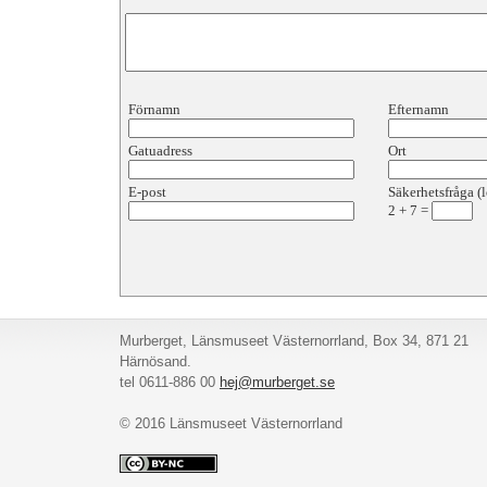
Förnamn
Efternamn
Gatuadress
Ort
E-post
Säkerhetsfråga (l
2
+
7
=
Murberget, Länsmuseet Västernorrland, Box 34, 871 21
Härnösand.
tel 0611-886 00
hej@murberget.se
© 2016 Länsmuseet Västernorrland