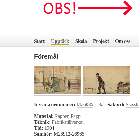
Hoppa
till
innehåll
Start
Upptäck
Skola
Projekt
Om oss
Föremål
Inventarienummer:
M26935
1-32
Sakord:
Skissb
Material:
Papper
,
Papp
Teknik:
Fabrikstillverkat
Tid:
1904
Samhör:
M26912-26965