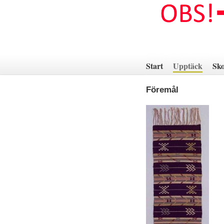
Hoppa
till
innehåll
Start
Upptäck
Sko
Föremål