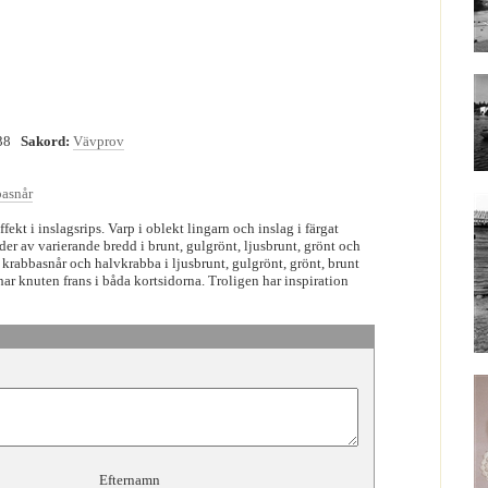
38
Sakord:
Vävprov
asnår
ekt i inslagsrips. Varp i oblekt lingarn och inslag i färgat
er av varierande bredd i brunt, gulgrönt, ljusbrunt, grönt och
 krabbasnår och halvkrabba i ljusbrunt, gulgrönt, grönt, brunt
ar knuten frans i båda kortsidorna. Troligen har inspiration
Efternamn