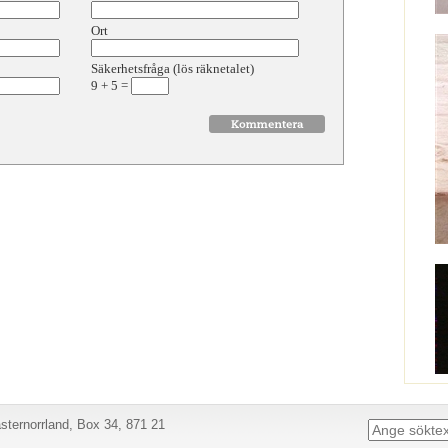
Ort
Säkerhetsfråga (lös räknetalet)
9
+
5
=
ternorrland, Box 34, 871 21