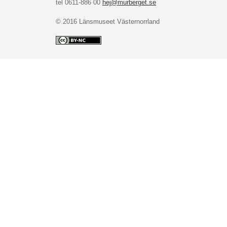
tel 0611-886 00
hej@murberget.se
© 2016 Länsmuseet Västernorrland