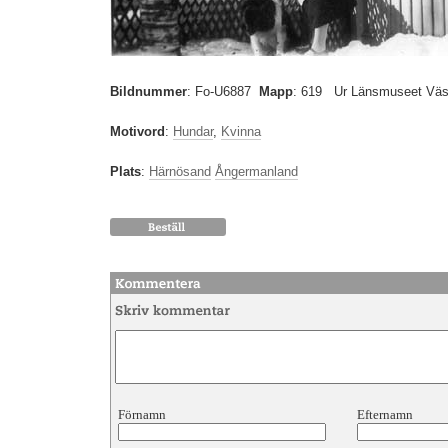
Bildnummer
:
Fo-U6887
Mapp
: 619
Ur Länsmuseet Väst
Motivord
:
Hundar
,
Kvinna
Plats
:
Härnösand
Ångermanland
Förnamn
Efternamn