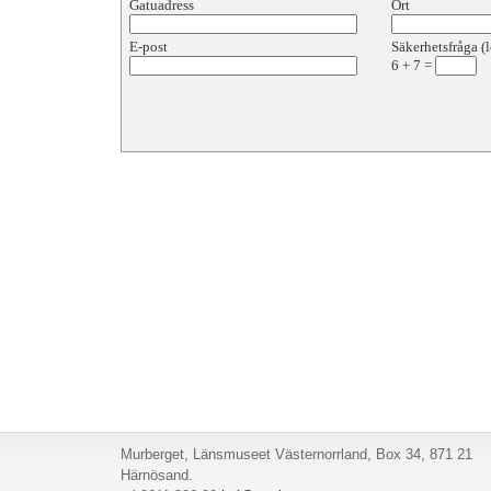
Gatuadress
Ort
E-post
Säkerhetsfråga (l
6
+
7
=
Murberget, Länsmuseet Västernorrland, Box 34, 871 21
Härnösand.